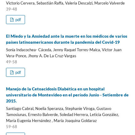
Victorio Cervera, Sebastián Raffa, Valeria Descalzi, Marcelo Valverde
39-48
pdf
El Miedo y la Ansiedad ante la muerte en los médicos de varios
países latinoamericanos durante la pandemia del Covid-19
Sonia Indacochea- Cáceda, Jenny Raquel Torres-Malca, Víctor Juan
Vera-Ponce, Jhony A. De La Cruz-Vargas
49-58
pdf
Manejo de la Cetoacidosis Diabética en un hospital
universitario de Montevideo en el período Junio - Setiembre de
2015.
Santiago Cabral, Noelia Speranza, Stephanie Viroga, Gustavo
Tamosiunas, Ernesto Balverde, Soledad Herrera, Leticia González,
María Eugenia Hernández , María Joaquina Goldaraz
59-68