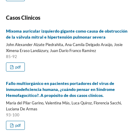
Casos Clinicos
Mixoma auricular izquierdo gigante como causa de obstrucción
de la válvula mitral e hipertensión pulmonar severa
John Alexander Alzate Piedrahita, Ana Camila Delgado Araújo, Josie
Ximena Eraso Landázury, Juan Darío Franco Ramírez
85-92
pdf
Fallo multiorgánico en pacientes portadores del virus de
inmunodeficiencia humana, ¿cuándo pensar en Síndrome
Hemofagocítico?. A propósito de dos casos clínicos.
María del Pilar Garino, Valentina Más, Luca Quiroz, Florencia Sacchi,
Luciana De Armas
93-100
pdf