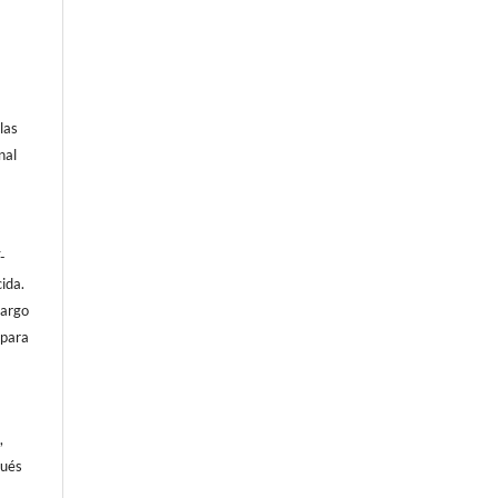
las
nal
-
ida.
bargo
 para
,
pués