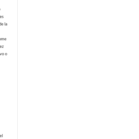
e
 es
de la
rome
vez
vo o
el