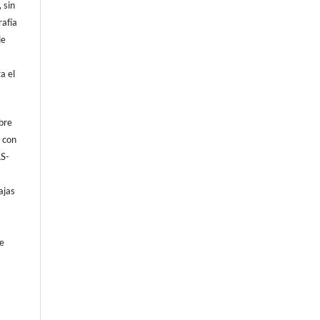
 sin
rafía
de
a el
obre
e con
AS-
ajas
de