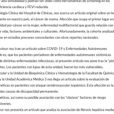
alta sensibilidad y podrían ser útiles como herramientas de screening en los
ficiencia cardíaca y FEVI reducida.
logía Clínica del Hospital de Clínicas, nos acerca un artículo original sobre un 
ante en nuestro país, el cáncer de mama. Afección que ocupa el primer lugar en
lidad por cáncer en la mujer, enfermedad multifactorial que guarda relación con 
de vida, factores ambientales y culturales. Afortunadamente, la cohorte analiza
os en estadios precoces concordantes con otros reportes nacionales.
asteur nos trae un artículo sobre COVID-19 y Enfermedades Autoinmunes
bido es, que los pacientes portadores de enfermedades autoinmunes sistémicas
e distintas enfermedades infecciosas, el presente artículo nos pone tras la “pis
s. Los pacientes con lupus de esta unidad, fueron los más vulnerables.
cular y la Unidad de Bioquímica Clínica y Hematología de la Facultad de Químic
 la Unidad Académica Médica 3 nos llega un artículo sobre la evaluación de
néticas en pacientes con ataque cerebrovascular isquémico. Esta afección es la
pales causas de discapacidad permanente.
éticos, así como su posible asociación con los “clásicos” factores de riesgo
jóvenes.
r nos presenta un artículo que analiza la asociación de fibrosis hepática medi