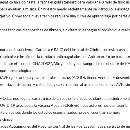
pática ha sido hasta la fecha el gold standard para valorar el grado de fibrosis,
ra evaluar la misma. En nuestro medio recientemente se introdujo la elastog
bjetivo. Como toda nueva técnica requiere una curva de aprendizaje por parte 
s técnicas diagnósticas de fibrosis, sin diferencias según el técnico que realiz
naria de Insuficiencia Cardíaca (UMIC) del Hospital de Clínicas, en este caso s
ón auricular e insuficiencia cardíaca anticoagulados con Apixaban. En un pacient
o mediante el score de CHA2DS2 VASc y el riesgo de sangrado con el score de H
rupos farmacológicos de
K (AVK) y los anticoagulantes orales directos (ACOD), tienen ventajas y desvent
encia, satisfacción y calidad de vida en relación al uso de apixaban vs AVK, sin
Cuba, nos llega el caso clínico de un paciente en que se plantea un síndrome 
-COVID 19 asociado a la vacuna Abdala (CIGB-66). Los autores nos plantean la
nte en países donde los estudios especializados no se encuentran siempre
clínico.
edades Autoinmunes del Hospital Central de las Fuerzas Armadas, se trata de un