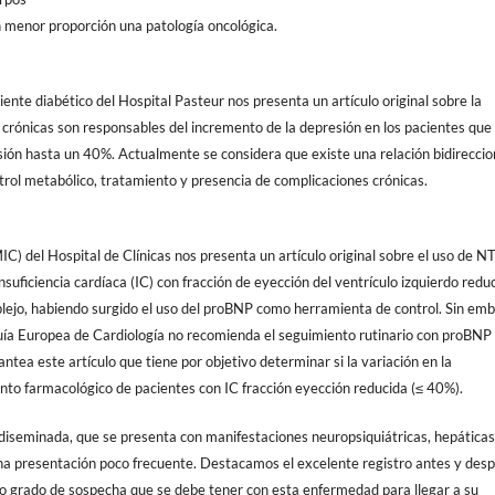
 menor proporción una patología oncológica.
ente diabético del Hospital Pasteur nos presenta un artículo original sobre la
crónicas son responsables del incremento de la depresión en los pacientes que 
sión hasta un 40%. Actualmente se considera que existe una relación bidireccio
trol metabólico, tratamiento y presencia de complicaciones crónicas.
IC) del Hospital de Clínicas nos presenta un artículo original sobre el uso de NT
uficiencia cardíaca (IC) con fracción de eyección del ventrículo izquierdo reduc
plejo, habiendo surgido el uso del proBNP como herramienta de control. Sin em
guía Europea de Cardiología no recomienda el seguimiento rutinario con proBNP
antea este artículo que tiene por objetivo determinar si la variación en la
nto farmacológico de pacientes con IC fracción eyección reducida (≤ 40%).
is diseminada, que se presenta con manifestaciones neuropsiquiátricas, hepáticas
na presentación poco frecuente. Destacamos el excelente registro antes y des
to grado de sospecha que se debe tener con esta enfermedad para llegar a su