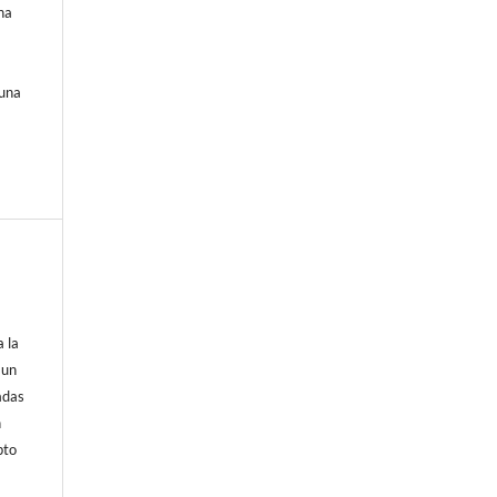
na
 una
a la
 un
adas
n
pto