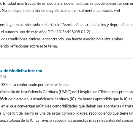
gA. Entidad más frecuente en pediatría, que en adultos se puede presentar con u
e. No se dispone de criterios diagnósticos universalmente aceptados y el
s llega un planteo sobre el artículo “Asociación entre diabetes y depresión en
en el número uno de este año (DOI: 10.26445/08.01.2).
dos condiciones clínicas, encontrando una fuerte asociación entre ambas.
ciendo reflexionar sobre este tema.
a de Medicina Interna
023)
023 está conformado por siete artículos.
ciplinaria de Insuficiencia Cardíaca (UMIC) del Hospital de Clínicas nos present
éficit de hierro en la insuficiencia cardíaca (IC). Ya hemos aprendido que la IC es
 en el que convergen múltiples comorbilidades que deben ser abordadas y trat
a. El déficit de hierro es una de estas comorbilidades, reconociendo que tiene u
fisiopatología de la IC. La revisión aborda los aspectos más relevantes del conce