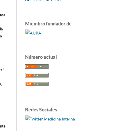
tema
Miembro fundador de
la
da
Número actual
ta”
a,
Redes Sociales
ante