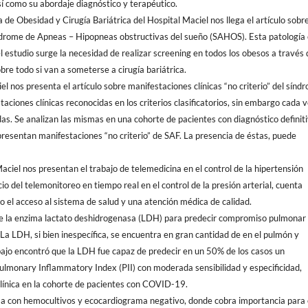
así como su abordaje diagnóstico y terapéutico.
de Obesidad y Cirugía Bariátrica del Hospital Maciel nos llega el artículo sobr
ndrome de Apneas – Hipopneas obstructivas del sueño (SAHOS). Esta patología
estudio surge la necesidad de realizar screening en todos los obesos a través 
obre todo si van a someterse a cirugía bariátrica.
 nos presenta el artículo sobre manifestaciones clínicas “no criterio” del sínd
taciones clínicas reconocidas en los criterios clasificatorios, sin embargo cada 
. Se analizan las mismas en una cohorte de pacientes con diagnóstico definiti
resentan manifestaciones “no criterio” de SAF. La presencia de éstas, puede
Maciel nos presentan el trabajo de telemedicina en el control de la hipertensión
cio del telemonitoreo en tiempo real en el control de la presión arterial, cuenta
do el acceso al sistema de salud y una atención médica de calidad.
bre la enzima lactato deshidrogenasa (LDH) para predecir compromiso pulmonar
 LDH, si bien inespecífica, se encuentra en gran cantidad de en el pulmón y
ajo encontró que la LDH fue capaz de predecir en un 50% de los casos un
lmonary Inflammatory Index (PII) con moderada sensibilidad y especificidad,
línica en la cohorte de pacientes con COVID-19.
iosa con hemocultivos y ecocardiograma negativo, donde cobra importancia para 