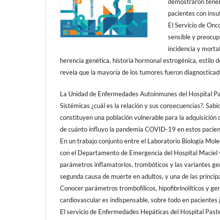
demostraron tener 
pacientes con insu
El Servicio de Onco
sensible y preocup
incidencia y morta
herencia genética, historia hormonal estrogénica, estilo 
revela que la mayoría de los tumores fueron diagnosticad
La Unidad de Enfermedades Autoinmunes del Hospital P
Sistémicas ¿cuál es la relación y sus consecuencias?. Sa
constituyen una población vulnerable para la adquisición d
de cuánto influyo la pandemia COVID-19 en estos paciente
En un trabajo conjunto entre el Laboratorio Biología Mole
con el Departamento de Emergencia del Hospital Maciel y
parámetros inflamatorios, trombóticos y las variantes ge
segunda causa de muerte en adultos, y una de las princi
Conocer parámetros trombofílicos, hipofibrinolíticos y gen
cardiovascular es indispensable, sobre todo en pacientes 
El servicio de Enfermedades Hepáticas del Hospital Pasteu