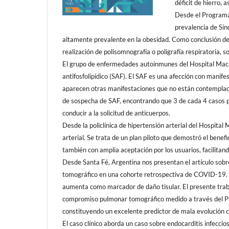
déficit de hierro, 
Desde el Programa 
prevalencia de Sí
altamente prevalente en la obesidad. Como conclusión del 
realización de polisomnografía o poligrafía respiratoria, s
El grupo de enfermedades autoinmunes del Hospital Maciel
antifosfolipídico (SAF). El SAF es una afección con manifes
aparecen otras manifestaciones que no están contempladas
de sospecha de SAF, encontrando que 3 de cada 4 casos p
conducir a la solicitud de anticuerpos.
Desde la policlínica de hipertensión arterial del Hospital 
arterial. Se trata de un plan piloto que demostró el benefi
también con amplia aceptación por los usuarios, facilitan
Desde Santa Fé, Argentina nos presentan el artículo so
tomográfico en una cohorte retrospectiva de COVID-19. La
aumenta como marcador de daño tisular. El presente trab
compromiso pulmonar tomográfico medido a través del Pu
constituyendo un excelente predictor de mala evolución c
El caso clínico aborda un caso sobre endocarditis infecc