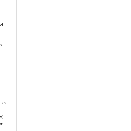
ad
 y
 los
EA)
ad