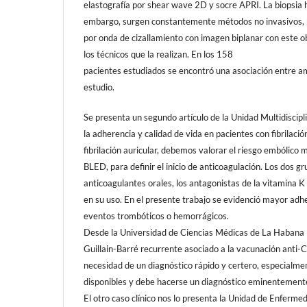
elastografía por shear wave 2D y socre APRI. La biopsia he
embargo, surgen constantemente métodos no invasivos, pa
por onda de cizallamiento con imagen biplanar con este o
los técnicos que la realizan. En los 158
pacientes estudiados se encontró una asociación entre amba
estudio.
Se presenta un segundo artículo de la Unidad Multidiscipli
la adherencia y calidad de vida en pacientes con fibrilaci
fibrilación auricular, debemos valorar el riesgo embólic
BLED, para definir el inicio de anticoagulación. Los dos g
anticoagulantes orales, los antagonistas de la vitamina 
en su uso. En el presente trabajo se evidenció mayor adher
eventos trombóticos o hemorrágicos.
Desde la Universidad de Ciencias Médicas de La Habana – 
Guillain-Barré recurrente asociado a la vacunación anti
necesidad de un diagnóstico rápido y certero, especialme
disponibles y debe hacerse un diagnóstico eminentemente 
El otro caso clínico nos lo presenta la Unidad de Enferm