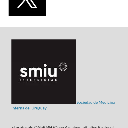
Sociedad de Medicina
Interna del Uruguay
El protocolo OAI-PMH (Open Archives Initiative Protocol