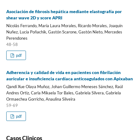
Asociación de fibrosis hepática mediante elastografía por
shear wave 2D y score APRI
Nicolás Ferrando, María Laura Morales, Ricardo Morales, Joaquín
Nuñez, Lucía Poñachik, Gastón Scarone, Gastón Nieto, Mercedes
Perendones
48-58
pdf
Adherencia y calidad de vida en pacientes con fibrilación
auricular e insuficiencia cardíaca anticoagulados con Apixaban
Qandi Xue Olaya Muñoz, Johan Guillermo Meneses Sánchez, Raúl
Andres Ortiz, Carla Mikaela Tor Bales, Gabriela Silvera, Gabriela
Ormaechea Gorricho, Anaulina Silveira
59-69
pdf
Casos Clinicos