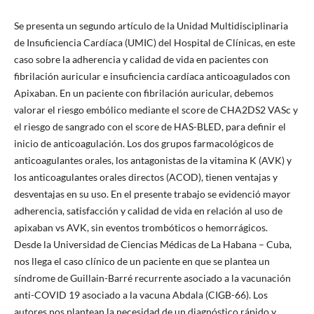
Se presenta un segundo artículo de la Unidad Multidisciplinaria
de Insuficiencia Cardíaca (UMIC) del Hospital de Clínicas, en este
caso sobre la adherencia y calidad de vida en pacientes con
fibrilación auricular e insuficiencia cardíaca anticoagulados con
Apixaban. En un paciente con fibrilación auricular, debemos
valorar el riesgo embólico mediante el score de CHA2DS2 VASc y
el riesgo de sangrado con el score de HAS-BLED, para definir el
inicio de anticoagulación. Los dos grupos farmacológicos de
anticoagulantes orales, los antagonistas de la vitamina K (AVK) y
los anticoagulantes orales directos (ACOD), tienen ventajas y
desventajas en su uso. En el presente trabajo se evidenció mayor
adherencia, satisfacción y calidad de vida en relación al uso de
apixaban vs AVK, sin eventos trombóticos o hemorrágicos.
Desde la Universidad de Ciencias Médicas de La Habana – Cuba,
nos llega el caso clínico de un paciente en que se plantea un
síndrome de Guillain-Barré recurrente asociado a la vacunación
anti-COVID 19 asociado a la vacuna Abdala (CIGB-66). Los
autores nos plantean la necesidad de un diagnóstico rápido y