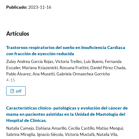
Publicado:
2023-11-16
Artículos
Trastornos respiratorios del sueño en Insuficiencia Cardíaca
con fracción de eyección reducida
Zulay Andrea García Rojas, Victoria Trelles, Luis Bueno, Fernanda
Escuder, Mariana Ksiazenicki, Rossana Frattini, Daniel Pérez Chada,
Pablo Álvarez, Ana Musetti, Gabriela Ormaechea Gorricho
4-15
pdf
Características clínico- patológicas y evolución del cáncer de
mama en pacientes asistidas en la Unidad de Mastología del
Hospital de Clínicas.
Natalia Camejo, Dahiana Amarillo, Cecilia Castillo, Matías Mengui,
Sabrina Miraglia, Ignacio Siécola, Victoria Mustafá, Natalia Vila,