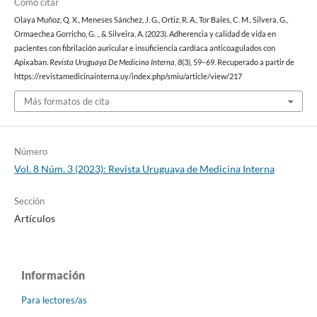
Cómo citar
Olaya Muñoz, Q. X., Meneses Sánchez, J. G., Ortiz, R. A., Tor Bales, C. M., Silvera, G.,
Ormaechea Gorricho, G. ., & Silveira, A. (2023). Adherencia y calidad de vida en
pacientes con fibrilación auricular e insuficiencia cardíaca anticoagulados con
Apixaban.
Revista Uruguaya De Medicina Interna
,
8
(3), 59–69. Recuperado a partir de
https://revistamedicinainterna.uy/index.php/smiu/article/view/217
Más formatos de cita
Número
Vol. 8 Núm. 3 (2023): Revista Uruguaya de Medicina Interna
Sección
Artículos
Información
Para lectores/as