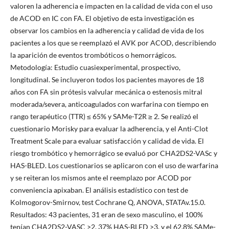
valoren la adherencia e impacten en la calidad de vida con el uso
de ACOD en IC con FA. El objetivo de esta investigación es
observar los cambios en la adherencia y calidad de vida de los
pacientes a los que se reemplazó el AVK por ACOD, describiendo
la aparición de eventos trombóticos o hemorrágicos.
Metodología: Estudio cuasiexperimental, prospectivo,
longitudinal. Se incluyeron todos los pacientes mayores de 18
años con FA sin prótesis valvular mecánica o estenosis mitral
moderada/severa, anticoagulados con warfarina con tiempo en
rango terapéutico (TTR) ≤ 65% y SAMe-T2R ≥ 2. Se realizó el
cuestionario Morisky para evaluar la adherencia, y el Anti-Clot
Treatment Scale para evaluar satisfacción y calidad de vida. El
riesgo trombótico y hemorrágico se evaluó por CHA2DS2-VASc y
HAS-BLED. Los cuestionarios se aplicaron con el uso de warfarina
y se reiteran los mismos ante el reemplazo por ACOD por
conveniencia apixaban. El análisis estadístico con test de
Kolmogorov-Smirnov, test Cochrane Q, ANOVA, STATAv.15.0.
Resultados: 43 pacientes, 31 eran de sexo masculino, el 100%
tenían CHA2DS2-VASC >2, 37% HAS-BLED >3, y el 62.8% SAMe-