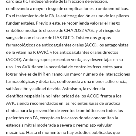
cardíaca (IC) independiente de la fracción de eyección,
conllevando a mayor riesgo de complicaciones tromboembólicas.
En el tratamiento de la FA, la anticoagulación es uno de los pilares
fundamentales. Previo a este, se recomienda valorar el riesgo
embólico mediante el score de CHA2DS2 VASc y el riesgo de
sangrado con el score de HAS-BLED. Existen dos grupos
farmacológicos de anticoagulantes orales (ACO), los antagonistas
de la vitamina K (AVK), y los anticoagulantes orales directos
(ACOD). Ambos grupos presentan ventajas y desventajas en su
uso. Los AVK tienen la necesidad de controles frecuentes para
lograr niveles de INR en rango, un mayor número de interacciones
farmacológicas y dietarias, conllevando a una menor adherencia,
satisfacción y calidad de vida. Asimismo, la evidencia
científica respalda la no inferioridad de los ACOD frente a los
AVK, siendo recomendados en las recientes guías de práctica
clínica para la prevención de eventos trombóticos en todos los
pacientes con FA, excepto en los casos donde concomitan la
estenosis mitral moderada a severa o reemplazo valvular
mecánico. Hasta el momento no hay estudios publicados que