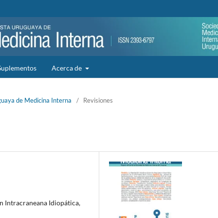
Suplementos
Acerca de
guaya de Medicina Interna
/
Revisiones
 Intracraneana Idiopática,