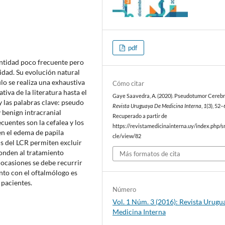
pdf
entidad poco frecuente pero
dad. Su evolución natural
lo se realiza una exhaustiva
Cómo citar
iva de la literatura hasta el
Gaye Saavedra, A. (2020). Pseudotumor Cerebr
las palabras clave: pseudo
Revista Uruguaya De Medicina Interna
,
1
(3), 52–
 benign intracranial
Recuperado a partir de
cuentes son la cefalea y los
https://revistamedicinainterna.uy/index.php/s
en el edema de papila
cle/view/82
sis del LCR permiten excluir
ponden al tratamiento
Más formatos de cita
ocasiones se debe recurrir
unto con el oftalmólogo es
 pacientes.
Número
Vol. 1 Núm. 3 (2016): Revista Urugu
Medicina Interna