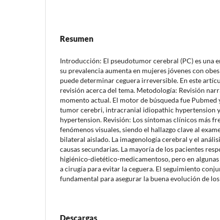
Resumen
Introducción: El pseudotumor cerebral (PC) es una 
su prevalencia aumenta en mujeres jóvenes con obesi
puede determinar ceguera irreversible. En este artícu
revisión acerca del tema. Metodología: Revisión narrat
momento actual. El motor de búsqueda fue Pubmed y 
tumor cerebri, intracranial idiopathic hypertension y
hypertension. Revisión: Los síntomas clínicos más fre
fenómenos visuales, siendo el hallazgo clave al exam
bilateral aislado. La imagenología cerebral y el análi
causas secundarias. La mayoría de los pacientes res
higiénico-dietético-medicamentoso, pero en algunas 
a cirugía para evitar la ceguera. El seguimiento conj
fundamental para asegurar la buena evolución de los
Descargas