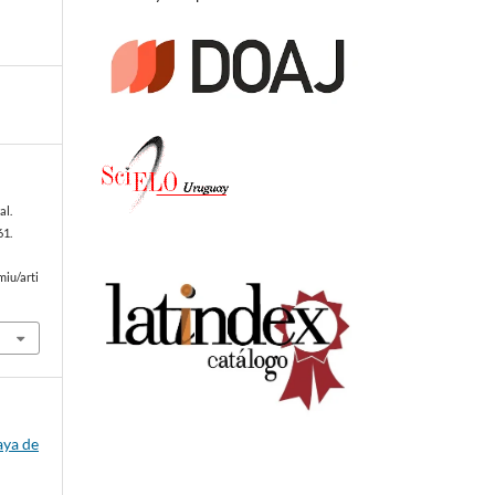
al.
61.
miu/arti
aya de