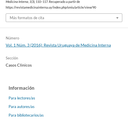
Medicina Interna
,
1
(3), 110–117. Recuperado a partir de
https://revistamedicinainterna.uy/index.php/smiu/article/view/90
Más formatos de cita
Número
Vol. 1 Núm. 3 (2016): Revista Uruguaya de Medicina Interna
Sección
Casos Clinicos
Información
Para lectores/as
Para autores/as
Para bibliotecarios/as