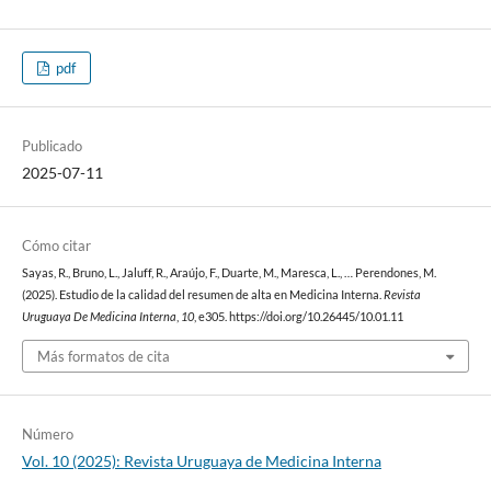
pdf
Publicado
2025-07-11
Cómo citar
Sayas, R., Bruno, L., Jaluff, R., Araújo, F., Duarte, M., Maresca, L., … Perendones, M.
(2025). Estudio de la calidad del resumen de alta en Medicina Interna.
Revista
Uruguaya De Medicina Interna
,
10
, e305. https://doi.org/10.26445/10.01.11
Más formatos de cita
Número
Vol. 10 (2025): Revista Uruguaya de Medicina Interna