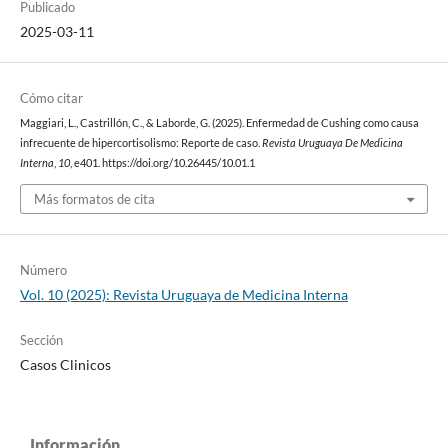
Publicado
2025-03-11
Cómo citar
Maggiari, L., Castrillón, C., & Laborde, G. (2025). Enfermedad de Cushing como causa
infrecuente de hipercortisolismo: Reporte de caso.
Revista Uruguaya De Medicina
Interna
,
10
, e401. https://doi.org/10.26445/10.01.1
Más formatos de cita
Número
Vol. 10 (2025): Revista Uruguaya de Medicina Interna
Sección
Casos Clinicos
Información