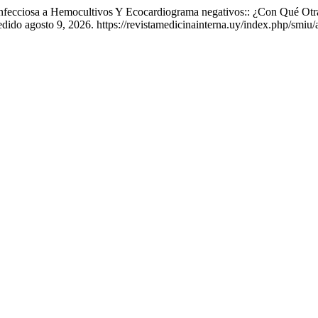
s Infecciosa a Hemocultivos Y Ecocardiograma negativos:: ¿Con Qué 
dido agosto 9, 2026. https://revistamedicinainterna.uy/index.php/smiu/a