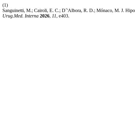
(1)
Sanguinetti, M.; Cairoli, E. C.; D´'Albora, R. D.; Mónaco, M. J. Hi
Urug.Med. Interna
2026
,
11
, e403.